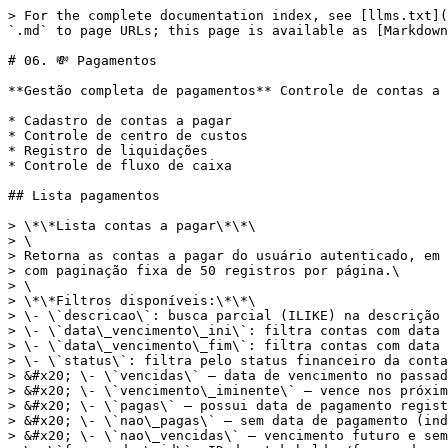
> For the complete documentation index, see [llms.txt](https://changelog.maino.com.br/llms.txt). Markdown versions of documentation pages are available by appending `.md` to page URLs; this page is available as [Markdown](https://changelog.maino.com.br/api-reference-maino/06.-pagamentos.md).

# 06. 💸 Pagamentos

**Gestão completa de pagamentos** Controle de contas a pagar, fornecedores e fluxo de caixa. **Funcionalidades:**

* Cadastro de contas a pagar
* Controle de centro de custos
* Registro de liquidações
* Controle de fluxo de caixa

## Lista pagamentos

> \*\*Lista contas a pagar\*\*\
> \
> Retorna as contas a pagar do usuário autenticado, em ordem decrescente de ID,\
> com paginação fixa de 50 registros por página.\
> \
> \*\*Filtros disponíveis:\*\*\
> \- \`descricao\`: busca parcial (ILIKE) na descrição da conta\
> \- \`data\_vencimento\_ini\`: filtra contas com data de vencimento >= data informada (formato: YYYY-MM-DD)\
> \- \`data\_vencimento\_fim\`: filtra contas com data de vencimento <= data informada (formato: YYYY-MM-DD)\
> \- \`status\`: filtra pelo status financeiro da conta. Valores aceitos:\
> &#x20; \- \`vencidas\` — data de vencimento no passado e sem data de pagamento\
> &#x20; \- \`vencimento\_iminente\` — vence nos próximos dias e ainda não foi paga\
> &#x20; \- \`pagas\` — possui data de pagamento registrada\
> &#x20; \- \`nao\_pagas\` — sem data de pagamento (independente do vencimento)\
> &#x20; \- \`nao\_vencidas\` — vencimento futuro e sem data de pagamento\
> \- \`fornecedor\_id\`: ID do stakeholder/fornecedor associado à conta\
> \- \`page\`: número da página (padrão: 1; 50 registros por página fixo)

```json
{"openapi":"3.0.1","info":{"title":"Mainô API","version":"v2.0"},"tags":[{"name":"06. 💸 Pagamentos","description":"**Gestão completa de pagamentos**\nControle de contas a pagar, fornecedores e fluxo de caixa.\n**Funcionalidades:**\n- Cadastro de contas a pagar\n- Controle de centro de custos\n- Registro de liquidações\n- Controle de fluxo de caixa"}],"servers":[{"url":"https://api.maino.com.br/api/v2","description":"Servidor de Produção"}],"security":[{"Bearer":[]}],"components":{"securitySchemes":{"Bearer":{"type":"http","scheme":"bearer","bearerFormat":"JWT","description":"**Token JWT de Autenticação**\nToken obtido através do endpoint `/authentication`.\n**Formato:** `Bearer {seu_token_jwt}`\n**Exemplo:** `Bearer eyJhbGciOiJIUzI1NiIsInR5cCI6IkpXVCJ9...`\n**Validade:** Sem expiração"}}},"paths":{"/contas_a_pagars":{"get":{"summary":"Lista pagamentos","tags":["06. 💸 Pagamentos"],"description":"**Lista contas a pagar**\n\nRetorna as contas a pagar do usuário autenticado, em ordem decrescente de ID,\ncom paginação fixa de 50 registros por página.\n\n**Filtros disponíveis:**\n- `descricao`: busca parcial (ILIKE) na descrição da conta\n- `data_vencimento_ini`: filtra contas com data de vencimento >= data informada (formato: YYYY-MM-DD)\n- `data_vencimento_fim`: filtra contas com data de vencimento <= data informada (formato: YYYY-MM-DD)\n- `status`: filtra pelo status financeiro da conta. Valores aceitos:\n  - `vencidas` — data de vencimento no passado e sem data de pagamento\n  - `vencimento_iminente` — vence nos próximos dias e ainda não foi paga\n  - `pagas` — possui data de pagamento registrada\n  - `nao_pagas` — sem data de pagamento (independente do 